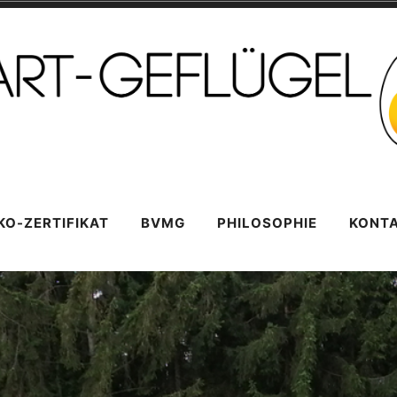
lügel
KO-ZERTIFIKAT
BVMG
PHILOSOPHIE
KONT